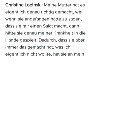
Christina Lopinski: 
Meine Mutter hat es 
eigentlich genau richtig gemacht, weil 
wenn sie angefangen hätte zu sagen, 
dass sie mir einen Salat macht, dann 
hätte sie genau meiner Krankheit in die 
Hände gespielt. Dadurch, dass sie aber 
immer das gemacht hat, was ich 
eigentlich nicht wollte, hat sie an mein 
gesundes Ich, welches ganz tief noch in 
mir geschlummert hat, 
appelliert. Ich 
glaube, sie hätte aber früher strikter 
sein müssen und mich früher in die 
Klinik schicken müssen. Eltern warten 
oft zu lange, weil sie ihren Kindern 
vertrauen und gar nicht glauben 
können, dass eine Krankheit so Besitz 
von einem ergreifen kann.