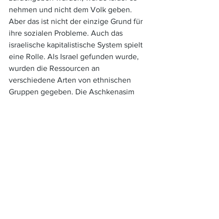
nehmen und nicht dem Volk geben. 
Aber das ist nicht der einzige Grund für 
ihre sozialen Probleme. Auch das 
israelische kapitalistische System spielt 
eine Rolle. Als Israel gefunden wurde, 
wurden die Ressourcen an 
verschiedene Arten von ethnischen 
Gruppen gegeben. Die Aschkenasim 
erhielten mehr Geld und Hilfe von der 
Regierung, die arabischen Juden 
weniger. Sie wurden ausgeraubt und 
allein gelassen, sowohl kulturell als 
auch wirtschaftlich. Es gab nur ein 
einziges Mal, nach der Bewegung der 
Black Panthers, als die israelische 
Regierung den Armen etwas 
zurückgab. Aber dann liberalisierten sie 
das Wirtschaftssystem und Israel 