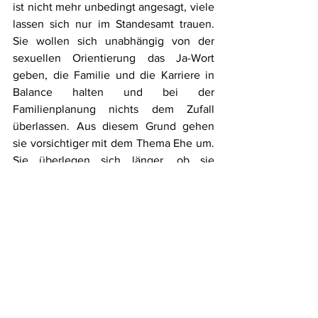
ist nicht mehr unbedingt angesagt, viele 
lassen sich nur im Standesamt trauen. 
Sie wollen sich unabhängig von der 
sexuellen Orientierung das Ja-Wort 
geben, die Familie und die Karriere in 
Balance halten und bei der 
Familienplanung nichts dem Zufall 
überlassen. Aus diesem Grund gehen 
sie vorsichtiger mit dem Thema Ehe um. 
Sie überlegen sich länger, ob sie 
heiraten möchte. Viele Paare würden 
Studien zufolge erst nach sechs Jahren 
Beziehung über eine Heirat 
nachdenken.
Die Millennials haben also aufgrund 
ihrer Erfahrungen die 
Rahmenbedingungen der Ehe 
verändert, das wann und wie. Aber nicht 