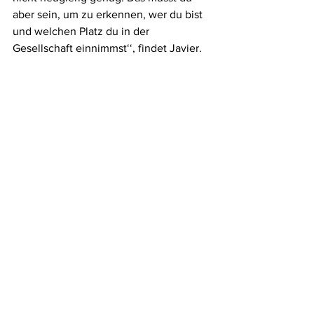
aber sein, um zu erkennen, wer du bist 
und welchen Platz du in der 
Gesellschaft einnimmst‘‘, findet Javier. 
In Situationen, wie der Corona-
Pandemie, würde sich seiner Meinung 
nach aber zeigen, dass Menschen die 
Religion brauchen, um mit dem Tod 
zurechtkommen, denn den könne 
niemand umgehen. 
Insofern sei seiner Meinung nach 
Religion zeitlos. Regeln, wie ,,Du sollst 
nicht töten‘‘ oder ,,Du sollst nicht 
stehlen‘‘ sollten immer gelten. Natürlich 
müsse die Bibel interpretiert werden, 
aber manche Sachen müssten auch 
einfach akzeptiert werden, auch wenn 